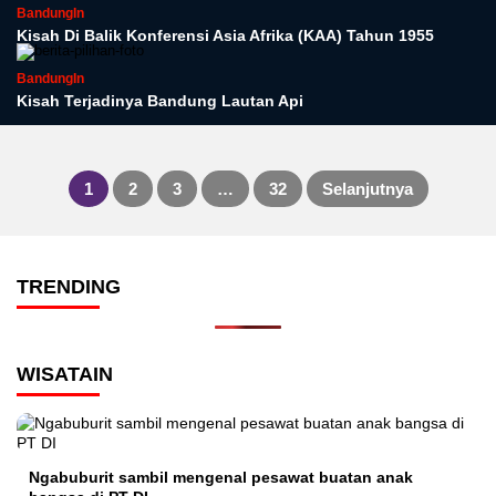
BandungIn
Kisah Di Balik Konferensi Asia Afrika (KAA) Tahun 1955
BandungIn
Kisah Terjadinya Bandung Lautan Api
1
2
3
…
32
Selanjutnya
Paginasi
pos
TRENDING
WISATAIN
Ngabuburit sambil mengenal pesawat buatan anak