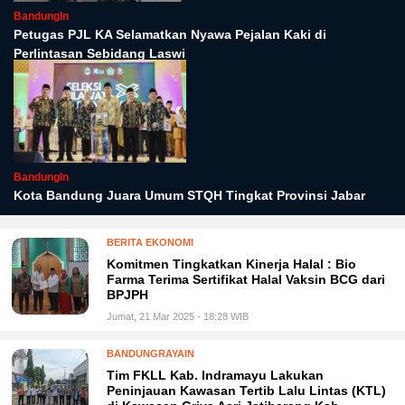
BandungIn
Petugas PJL KA Selamatkan Nyawa Pejalan Kaki di
Perlintasan Sebidang Laswi
BandungIn
Kota Bandung Juara Umum STQH Tingkat Provinsi Jabar
BERITA EKONOMI
Komitmen Tingkatkan Kinerja Halal : Bio
Farma Terima Sertifikat Halal Vaksin BCG dari
BPJPH
Jumat, 21 Mar 2025 - 18:28 WIB
BANDUNGRAYAIN
Tim FKLL Kab. Indramayu Lakukan
Peninjauan Kawasan Tertib Lalu Lintas (KTL)