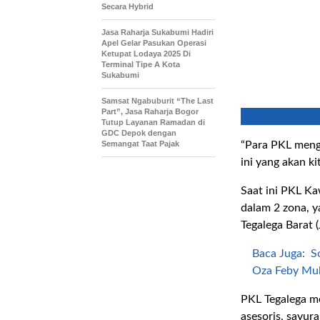
Secara Hybrid
Jasa Raharja Sukabumi Hadiri
Apel Gelar Pasukan Operasi
Ketupat Lodaya 2025 Di
Terminal Tipe A Kota
Sukabumi
Samsat Ngabuburit “The Last
Part”, Jasa Raharja Bogor
Tutup Layanan Ramadan di
GDC Depok dengan
Semangat Taat Pajak
“Para PKL mengi
ini yang akan ki
Saat ini PKL Ka
dalam 2 zona, y
Tegalega Barat (
Baca Juga:
S
Oza Feby Mul
PKL Tegalega m
asesoris, sayur