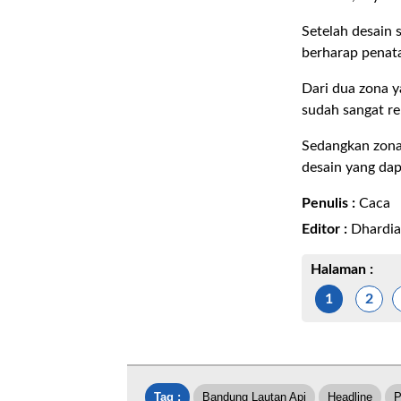
Setelah desain 
berharap penata
Dari dua zona y
sudah sangat re
Sedangkan zona
desain yang da
Penulis :
Caca
Editor :
Dhardi
Halaman :
1
2
Tag :
Bandung Lautan Api
Headline
P