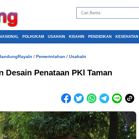
NASIONAL
POLHUKAM
USAHAIN
KISAHIN
PENDIDIKAN
KESEHATAN
BandungRayaIn
Pemerintahan
UsahaIn
/
/
n Desain Penataan PKl Taman