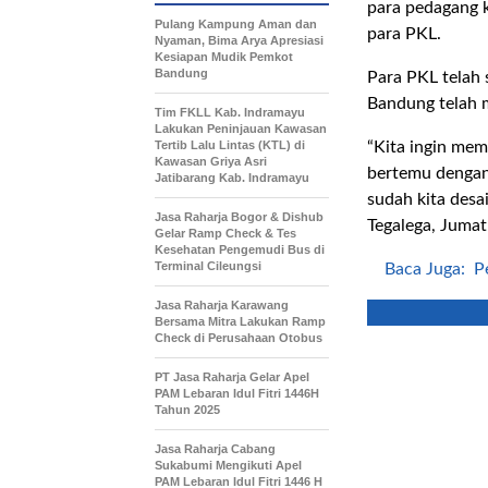
para pedagang k
Pulang Kampung Aman dan
para PKL.
Nyaman, Bima Arya Apresiasi
Kesiapan Mudik Pemkot
Bandung
Para PKL telah 
Bandung telah 
Tim FKLL Kab. Indramayu
Lakukan Peninjauan Kawasan
Tertib Lalu Lintas (KTL) di
“Kita ingin mem
Kawasan Griya Asri
bertemu dengan 
Jatibarang Kab. Indramayu
sudah kita desa
Jasa Raharja Bogor & Dishub
Tegalega, Jumat
Gelar Ramp Check & Tes
Kesehatan Pengemudi Bus di
Terminal Cileungsi
Baca Juga:
P
Jasa Raharja Karawang
Bersama Mitra Lakukan Ramp
Check di Perusahaan Otobus
PT Jasa Raharja Gelar Apel
PAM Lebaran Idul Fitri 1446H
Tahun 2025
Jasa Raharja Cabang
Sukabumi Mengikuti Apel
PAM Lebaran Idul Fitri 1446 H