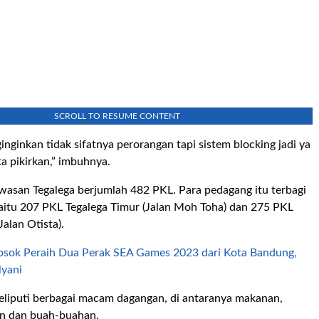
SCROLL TO RESUME CONTENT
nginkan tidak sifatnya perorangan tapi sistem blocking jadi ya
ta pikirkan,” imbuhnya.
wasan Tegalega berjumlah 482 PKL. Para pedagang itu terbagi
aitu 207 PKL Tegalega Timur (Jalan Moh Toha) dan 275 PKL
Jalan Otista).
osok Peraih Dua Perak SEA Games 2023 dari Kota Bandung,
yani
eliputi berbagai macam dagangan, di antaranya makanan,
an dan buah-buahan.