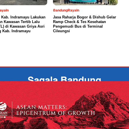
ayaIn
BandungRayaIn
 Kab. Indramayu Lakukan
Jasa Raharja Bogor & Dishub Gelar
n Kawasan Tertib Lalu
Ramp Check & Tes Kesehatan
TL) di Kawasan Griya Asri
Pengemudi Bus di Terminal
g Kab. Indramayu
Cileungsi
INFO IKLAN
KETENTUAN PRIVASI
PEDOMAN MEDIA SIBER
T
COPYRIGHT © 2026 SAGALA BANDUNG - ALL RIGHTS RESERVED