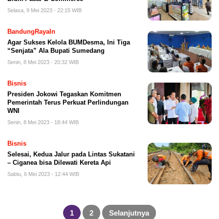
Selasa, 9 Mei 2023 - 22:15 WIB
BandungRayaIn
Agar Sukses Kelola BUMDesma, Ini Tiga
“Senjata” Ala Bupati Sumedang
Senin, 8 Mei 2023 - 20:32 WIB
Bisnis
Presiden Jokowi Tegaskan Komitmen
Pemerintah Terus Perkuat Perlindungan
WNI
Senin, 8 Mei 2023 - 18:44 WIB
Bisnis
Selesai, Kedua Jalur pada Lintas Sukatani
– Ciganea bisa Dilewati Kereta Api
Sabtu, 6 Mei 2023 - 12:44 WIB
Paginasi
pos
1
2
Selanjutnya