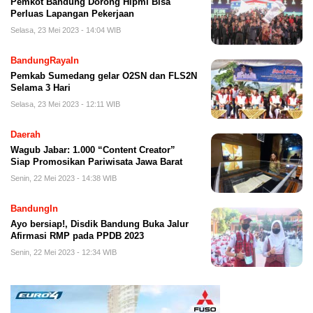
Pemkot Bandung Dorong Hipmi Bisa
Perluas Lapangan Pekerjaan
Selasa, 23 Mei 2023 - 14:04 WIB
BandungRayaIn
Pemkab Sumedang gelar O2SN dan FLS2N
Selama 3 Hari
Selasa, 23 Mei 2023 - 12:11 WIB
Daerah
Wagub Jabar: 1.000 “Content Creator”
Siap Promosikan Pariwisata Jawa Barat
Senin, 22 Mei 2023 - 14:38 WIB
BandungIn
Ayo bersiap!, Disdik Bandung Buka Jalur
Afirmasi RMP pada PPDB 2023
Senin, 22 Mei 2023 - 12:34 WIB