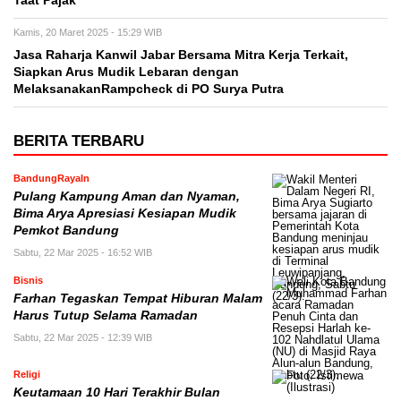
Taat Pajak
Kamis, 20 Maret 2025 - 15:29 WIB
Jasa Raharja Kanwil Jabar Bersama Mitra Kerja Terkait,
Siapkan Arus Mudik Lebaran dengan
MelaksanakanRampcheck di PO Surya Putra
BERITA TERBARU
BandungRayaIn
Pulang Kampung Aman dan Nyaman,
Bima Arya Apresiasi Kesiapan Mudik
Pemkot Bandung
Sabtu, 22 Mar 2025 - 16:52 WIB
Bisnis
Farhan Tegaskan Tempat Hiburan Malam
Harus Tutup Selama Ramadan
Sabtu, 22 Mar 2025 - 12:39 WIB
Religi
Keutamaan 10 Hari Terakhir Bulan