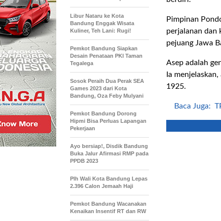
Libur Nataru ke Kota
Pimpinan Pondo
Bandung Enggak Wisata
perjalanan dan k
Kuliner, Teh Lani: Rugi!
pejuang Jawa B
Pemkot Bandung Siapkan
Desain Penataan PKl Taman
Asep adalah gen
Tegalega
Ia menjelaskan
Sosok Peraih Dua Perak SEA
1925.
Games 2023 dari Kota
Bandung, Oza Feby Mulyani
Baca Juga:
T
Pemkot Bandung Dorong
.
Hipmi Bisa Perluas Lapangan
Pekerjaan
Ayo bersiap!, Disdik Bandung
Buka Jalur Afirmasi RMP pada
PPDB 2023
Plh Wali Kota Bandung Lepas
2.396 Calon Jemaah Haji
Pemkot Bandung Wacanakan
Kenaikan Insentif RT dan RW