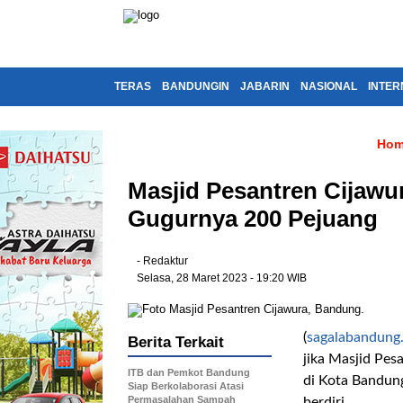
TERAS
BANDUNGIN
JABARIN
NASIONAL
INTER
Ho
Masjid Pesantren Cijawur
Gugurnya 200 Pejuang
- Redaktur
Selasa, 28 Maret 2023 - 19:20 WIB
(
sagalabandung
Berita Terkait
jika Masjid Pes
ITB dan Pemkot Bandung
di Kota Bandung
Siap Berkolaborasi Atasi
Permasalahan Sampah
berdiri.