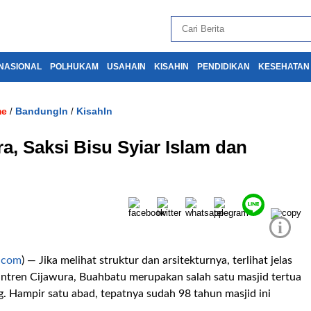
NASIONAL
POLHUKAM
USAHAIN
KISAHIN
PENDIDIKAN
KESEHATAN
me
BandungIn
KisahIn
/
/
a, Saksi Bisu Syiar Islam dan
i
.com
) — Jika melihat struktur dan arsitekturnya, terlihat jelas
antren Cijawura, Buahbatu merupakan salah satu masjid tertua
. Hampir satu abad, tepatnya sudah 98 tahun masjid ini