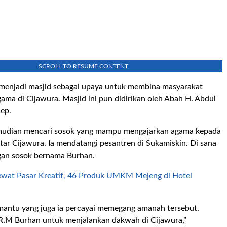
SCROLL TO RESUME CONTENT
h menjadi masjid sebagai upaya untuk membina masyarakat
ama di Cijawura. Masjid ini pun didirikan oleh Abah H. Abdul
sep.
udian mencari sosok yang mampu mengajarkan agama kepada
tar Cijawura. Ia mendatangi pesantren di Sukamiskin. Di sana
gan sosok bernama Burhan.
ewat Pasar Kreatif, 46 Produk UMKM Mejeng di Hotel
mantu yang juga ia percayai memegang amanah tersebut.
.R.M Burhan untuk menjalankan dakwah di Cijawura,”