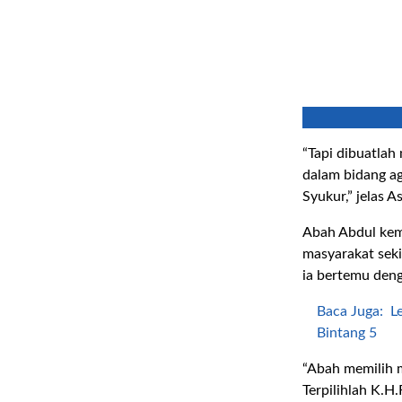
“Tapi dibuatla
dalam bidang ag
Syukur,” jelas A
Abah Abdul kem
masyarakat seki
ia bertemu den
Baca Juga:
L
Bintang 5
“Abah memilih 
Terpilihlah K.H