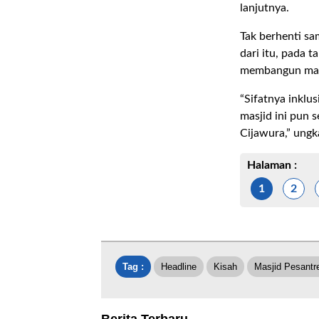
lanjutnya.
Tak berhenti sa
dari itu, pada 
membangun mas
“Sifatnya inklus
masjid ini pun 
Cijawura,” ungk
Halaman :
1
2
Tag :
Headline
Kisah
Masjid Pesantr