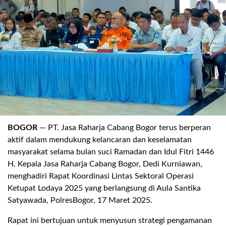
.
BOGOR
— PT. Jasa
Raharja
Cabang Bogor
terus
berperan
aktif
dalam
mendukung
kelancaran
dan
keselamatan
masyarakat
selama
bulan
suci
Ramadan dan
Idul
Fitri
1446
H.
Kepala
Jasa
Raharja
Cabang Bogor, Dedi Kurniawan
,
menghadiri
Rapat
Koordinasi
Lintas Sektoral
Operasi
Ketupat
Lodaya
2025
yang
berlangsung
di
Aula Santika
Satyawada
,
Polres
Bogor
,
17 Maret 2025.
Rapat
ini
bertujuan
untuk
menyusun
strategi
pengamanan