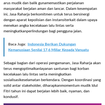
arus
mudik dan
balik
guna
memastikan
perjalanan
masyarakat
berjalan
aman
dan
lancar
. Dalam
kesempatan
ini
, Jasa
Raharja
berkomitmen
untuk
terus
bersinergi
dengan
aparat
kepolisian
dan
instansi
terkait
dalam
upaya
menekan
angka
kecelakaan
lalu
lintas
serta
meningkatkan
perlindungan
bagi
pengguna
jalan
.
Baca Juga:
Indonesia Berikan Dukungan
Kemanusiaan Senilai 17,6 Miliar Kepada Vanuatu
Sebagai
bagian
dari
operasi
pengamanan
, Jasa
Raharja
akan
terus
mengoptimalkan
layanan
santunan
bagi
korban
kecelakaan
lalu
lintas
serta
meningkatkan
sosialisasi
keselamatan
berkendara
.
Dengan
koordinasi
yang
solid
antar
stakeholder
,
diharapkan
momentum mudik
Idul
Fitri
tahun
ini
dapat
berjalan
lebih
baik
,
nyaman
, dan
kondusif
.