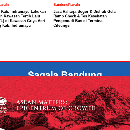
ayaIn
BandungRayaIn
 Kab. Indramayu Lakukan
Jasa Raharja Bogor & Dishub Gelar
n Kawasan Tertib Lalu
Ramp Check & Tes Kesehatan
TL) di Kawasan Griya Asri
Pengemudi Bus di Terminal
g Kab. Indramayu
Cileungsi
INFO IKLAN
KETENTUAN PRIVASI
PEDOMAN MEDIA SIBER
T
COPYRIGHT © 2026 SAGALA BANDUNG - ALL RIGHTS RESERVED