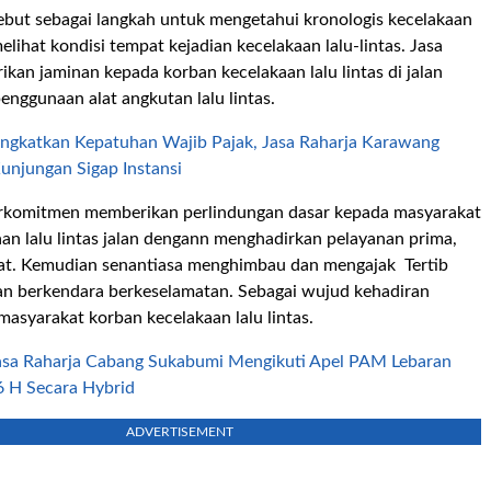
ebut sebagai langkah untuk mengetahui kronologis kecelakaan
melihat kondisi tempat kejadian kecelakaan lalu-lintas. Jasa
kan jaminan kepada korban kecelakaan lalu lintas di jalan
penggunaan alat angkutan lalu lintas.
Ingkatkan Kepatuhan Wajib Pajak, Jasa Raharja Karawang
unjungan Sigap Instansi
erkomitmen memberikan perlindungan dasar kepada masyarakat
an lalu lintas jalan dengann menghadirkan pelayanan prima,
pat. Kemudian senantiasa menghimbau dan mengajak Tertib
dan berkendara berkeselamatan. Sebagai wujud kehadiran
asyarakat korban kecelakaan lalu li
ntas.
asa Raharja Cabang Sukabumi Mengikuti Apel PAM Lebaran
46 H Secara Hybrid
ADVERTISEMENT