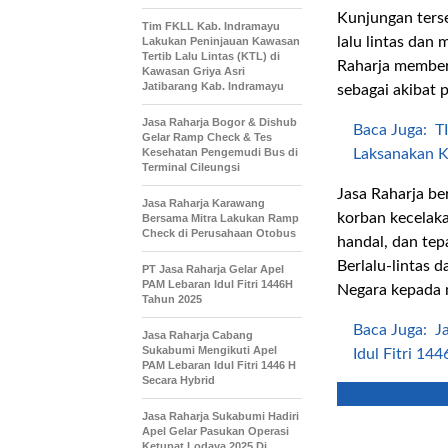
Kunjungan ters
Tim FKLL Kab. Indramayu
lalu lintas dan 
Lakukan Peninjauan Kawasan
Tertib Lalu Lintas (KTL) di
Raharja memberi
Kawasan Griya Asri
Jatibarang Kab. Indramayu
sebagai akibat 
Jasa Raharja Bogor & Dishub
Baca Juga:
T
Gelar Ramp Check & Tes
Kesehatan Pengemudi Bus di
Laksanakan K
Terminal Cileungsi
Jasa Raharja b
Jasa Raharja Karawang
korban kecelaka
Bersama Mitra Lakukan Ramp
Check di Perusahaan Otobus
handal, dan te
Berlalu-lintas 
PT Jasa Raharja Gelar Apel
PAM Lebaran Idul Fitri 1446H
Negara kepada m
Tahun 2025
Baca Juga:
J
Jasa Raharja Cabang
Sukabumi Mengikuti Apel
Idul Fitri 14
PAM Lebaran Idul Fitri 1446 H
Secara Hybrid
Jasa Raharja Sukabumi Hadiri
Apel Gelar Pasukan Operasi
Ketupat Lodaya 2025 Di