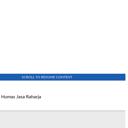
SCROLL TO RESUME CONTENT
:
Humas Jasa Raharja