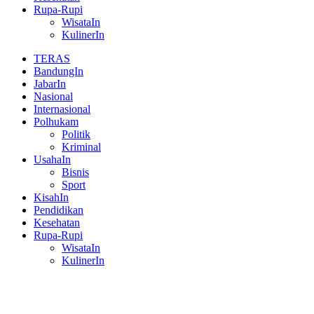
Rupa-Rupi
WisataIn
KulinerIn
TERAS
BandungIn
JabarIn
Nasional
Internasional
Polhukam
Politik
Kriminal
UsahaIn
Bisnis
Sport
KisahIn
Pendidikan
Kesehatan
Rupa-Rupi
WisataIn
KulinerIn