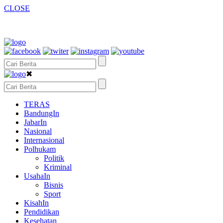
CLOSE
✖
TERAS
BandungIn
JabarIn
Nasional
Internasional
Polhukam
Politik
Kriminal
UsahaIn
Bisnis
Sport
KisahIn
Pendidikan
Kesehatan