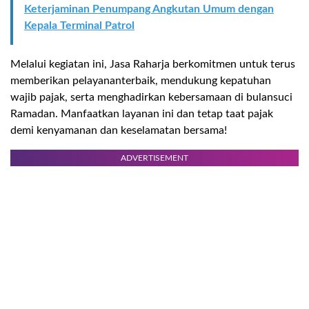
Keterjaminan Penumpang Angkutan Umum dengan
Kepala Terminal Patrol
Melalui
kegiatan
ini
, Jasa
Raharja
berkomitmen
untuk
terus
memberikan
pelayanan
terbaik
,
mendukung
kepatuhan
wajib
pajak
,
serta
menghadirkan
kebersamaan
di
bulan
suci
Ramadan.
Manfaatkan
layanan
ini
dan
tetap
taat
pajak
demi
kenyamanan
dan
keselamatan
bersama
!
ADVERTISEMENT