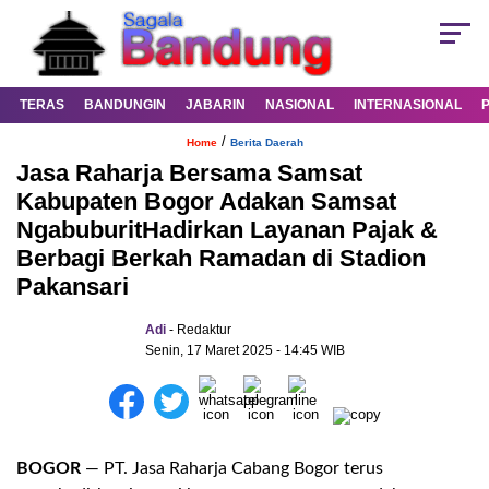
TERAS
BANDUNGIN
JABARIN
NASIONAL
INTERNASIONAL
/
Home
Berita Daerah
Jasa Raharja Bersama Samsat
Kabupaten Bogor Adakan Samsat
NgabuburitHadirkan Layanan Pajak &
Berbagi Berkah Ramadan di Stadion
Pakansari
Adi
- Redaktur
Senin, 17 Maret 2025 - 14:45 WIB
BOGOR
— PT. Jasa
Raharja
Cabang Bogor
terus