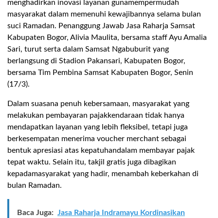
menghadirkan
inovasi
layanan
guna
mempermudah
masyarakat
dalam
memenuhi
kewajibannya
selama
bulan
suci
Ramadan.
Penanggung
Jawab Jasa
Raharja
Samsat
Kabupaten
Bogor, Alivia
Maulita
,
bersama
staff Ayu Amalia
Sari
,
turut
serta
dalam
Samsat
Ngabuburit
yang
berlangsung
di
Stadion
Pakansari
,
Kabupaten
Bogor
,
bersama
Tim Pembina
Samsat
Kabupaten
Bogor
, Senin
(17/3).
Dalam
suasana
penuh
kebersamaan
,
masyarakat
yang
melakukan
pembayaran
pajak
kendaraan
tidak
hanya
.
mendapatkan
layanan
yang
lebih
fleksibel
,
tetapi
juga
berkesempatan
menerima
voucher merchant
sebagai
bentuk
apresiasi
atas
kepatuhan
dalam
membayar
pajak
tepat
waktu
.
Selain
itu
,
takjil
gratis
juga
dibagikan
kepada
masyarakat
yang
hadir
,
menambah
keberkahan
di
bulan
Ramadan.
Baca Juga:
Jasa Raharja Indramayu Kordinasikan