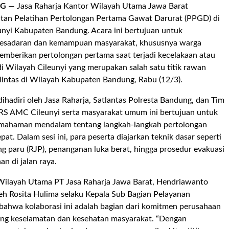
NG
— Jasa Raharja Kantor Wilayah Utama Jawa Barat
atan Pelatihan Pertolongan Pertama Gawat Darurat (PPGD) di
unyi Kabupaten Bandung. Acara ini bertujuan untuk
esadaran dan kemampuan masyarakat, khususnya warga
emberikan pertolongan pertama saat terjadi kecelakaan atau
 di Wilayah Cileunyi yang merupakan salah satu titik rawan
 lintas di Wilayah Kabupaten Bandung,
Rabu
(12/3).
dihadiri oleh Jasa Raharja, Satlantas Polresta Bandung, dan Tim
 RS AMC Cileunyi serta masyarakat umum ini bertujuan untuk
mahaman mendalam tentang langkah-langkah pertolongan
at. Dalam sesi ini, para peserta diajarkan teknik dasar seperti
ung paru (RJP), penanganan luka berat, hingga prosedur evakuasi
n di jalan raya.
Wilayah Utama PT Jasa Raharja Jawa Barat, Hendriawanto
leh Rosita Hulima selaku Kepala Sub Bagian Pelayanan
ahwa kolaborasi ini adalah bagian dari komitmen perusahaan
g keselamatan dan kesehatan masyarakat. “Dengan