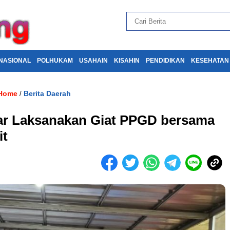
NASIONAL
POLHUKAM
USAHAIN
KISAHIN
PENDIDIKAN
KESEHATAN
Home
Berita Daerah
/
bar Laksanakan Giat PPGD bersama
it