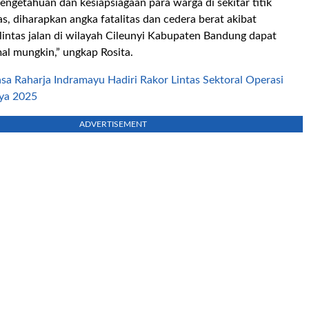
ngetahuan dan kesiapsiagaan para warga di sekitar titik
as, diharapkan angka fatalitas dan cedera berat akibat
 lintas jalan di wilayah Cileunyi Kabupaten Bandung dapat
al mungkin,” ungkap Rosita.
asa Raharja Indramayu Hadiri Rakor Lintas Sektoral Operasi
ya 2025
ADVERTISEMENT