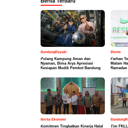
Berita Terbaru
BandungRayaIn
Bisnis
Pulang Kampung Aman dan
Farhan T
Nyaman, Bima Arya Apresiasi
Malam Ha
Kesiapan Mudik Pemkot Bandung
Ramadan
Berita Ekonomi
BandungR
Komitmen Tingkatkan Kinerja Halal
Tim FKLL