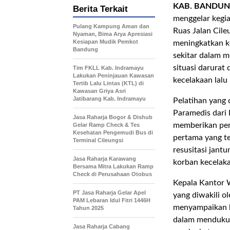
KAB. BANDU
Berita Terkait
menggelar kegi
Pulang Kampung Aman dan
Ruas Jalan Cile
Nyaman, Bima Arya Apresiasi
Kesiapan Mudik Pemkot
meningkatkan k
Bandung
sekitar dalam m
situasi darurat
Tim FKLL Kab. Indramayu
Lakukan Peninjauan Kawasan
kecelakaan lalu
Tertib Lalu Lintas (KTL) di
Kawasan Griya Asri
Jatibarang Kab. Indramayu
Pelatihan yang 
Paramedis dari
Jasa Raharja Bogor & Dishub
memberikan pe
Gelar Ramp Check & Tes
Kesehatan Pengemudi Bus di
pertama yang tep
Terminal Cileungsi
resusitasi jant
Jasa Raharja Karawang
korban kecelakaa
Bersama Mitra Lakukan Ramp
Check di Perusahaan Otobus
Kepala Kantor 
PT Jasa Raharja Gelar Apel
yang diwakili o
PAM Lebaran Idul Fitri 1446H
menyampaikan b
Tahun 2025
dalam mendukun
Jasa Raharja Cabang