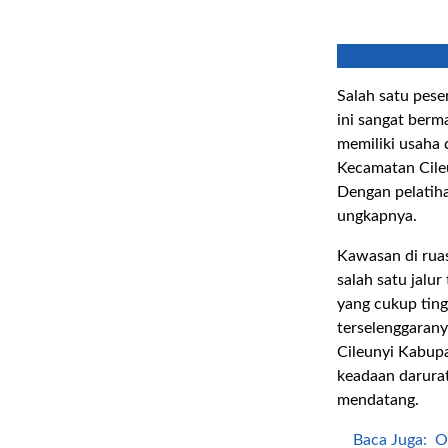
Salah satu peser
ini sangat berm
memiliki usaha d
Kecamatan Cileu
Dengan pelatihan
ungkapnya.
Kawasan di ruas
salah satu jalu
yang cukup ting
terselenggarany
Cileunyi Kabup
keadaan darura
mendatang.
Baca Juga:
O