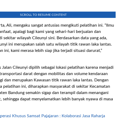
SCROLL TO RESUME CONTENT
ta, Ali, mengaku sangat antusias mengikuti pelatihan ini. “Ilmu
anfaat, apalagi bagi kami yang sehari-hari berjualan dan
i sekitar wilayah Cileunyi sini. Berdasarkan data yang ada,
nyi ini merupakan salah satu wilayah titik rawan laka lantas.
 ini, kami merasa lebih siap jika terjadi situasi darurat,”
 Jalan Cileunyi dipilih sebagai lokasi pelatihan karena menjadi
r transportasi darat dengan mobilitas dan volume kendaraan
gi dan merupakan Kawasan titik rawan laka lantas. Dengan
a pelatihan ini, diharapkan masyarakat di sekitar Kecamatan
aten Bandung semakin sigap dan terampil dalam menangani
t, sehingga dapat menyelamatkan lebih banyak nyawa di masa
perasi Khusus Samsat Pajajaran : Kolaborasi Jasa Raharja