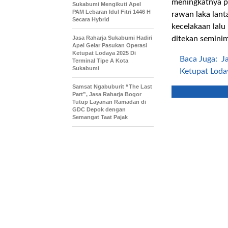
meningkatnya pe
Sukabumi Mengikuti Apel
PAM Lebaran Idul Fitri 1446 H
rawan laka lant
Secara Hybrid
kecelakaan lalu
Jasa Raharja Sukabumi Hadiri
ditekan seminim
Apel Gelar Pasukan Operasi
Ketupat Lodaya 2025 Di
Baca Juga:
J
Terminal Tipe A Kota
Sukabumi
Ketupat Loda
Samsat Ngabuburit “The Last
Part”, Jasa Raharja Bogor
Tutup Layanan Ramadan di
GDC Depok dengan
Semangat Taat Pajak