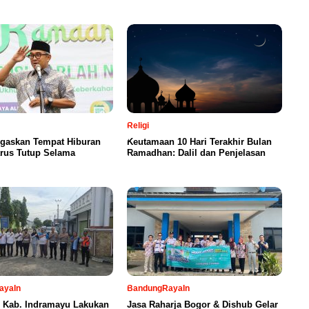
Religi
egaskan Tempat Hiburan
Keutamaan 10 Hari Terakhir Bulan
rus Tutup Selama
Ramadhan: Dalil dan Penjelasan
ayaIn
BandungRayaIn
 Kab. Indramayu Lakukan
Jasa Raharja Bogor & Dishub Gelar