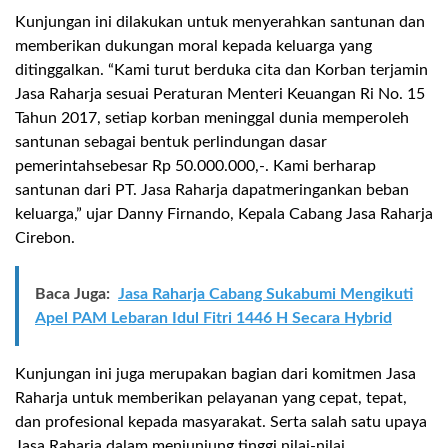
Kunjungan ini dilakukan untuk menyerahkan santunan dan
memberikan dukungan moral kepada keluarga yang
ditinggalkan
.
“Kami
turut
berduka
cita
dan
Korban terjamin
Jasa Raharja sesuai Peraturan Menteri Keuangan Ri No. 15
Tahun 2017
,
s
etiap
korban
meninggal
dunia
memperoleh
santunan
sebagai
bentuk
perlindungan
dasar
pemerintah
sebesar
Rp
50.000.000,-
. Kami
berharap
santunan
dari
PT. Jasa
Raharja
dapat
meringankan
beban
keluarga
,” ujar
Danny Firnando
,
Kepala Cabang Jasa Raharja
Cirebon
.
Baca Juga:
Jasa Raharja Cabang Sukabumi Mengikuti
Apel PAM Lebaran Idul Fitri 1446 H Secara Hybrid
Kunjungan ini juga merupakan bagian dari komitmen Jasa
Raharja untuk memberikan pelayanan yang cepat, tepat,
dan profesional kepada masyarakat.
Serta salah
satu upaya
Jasa Raharja dalam menjunjung tinggi nilai-nilai