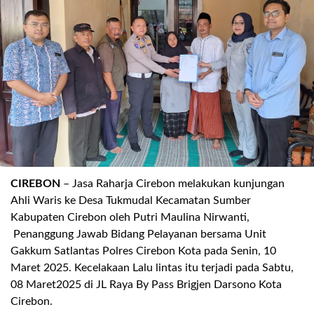
.
CIREBON
–
Jasa Raharja
Cirebon melakukan kunjungan
Ahli Waris ke Desa
Tukmudal
Kec
amatan
Sumber
Kab
upaten
Cirebon
oleh
Putri Maulina Nirwanti
,
Penanggung Jawab
Bidang Pelayanan
bersama
Unit
Gakkum Satlantas Polres Cirebon Kota
pada
Senin, 10
Maret
2025. Kecelakaan Lalu lintas itu terjadi
pada Sabtu,
08
Maret
2025
di
JL Raya By Pass
Brigjen
Darsono Kota
Cirebon
.