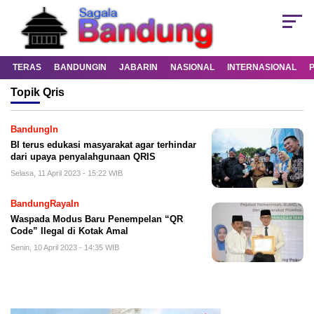
TERAS
BANDUNGIN
JABARIN
NASIONAL
INTERNASIONAL
Topik
Qris
BandungIn
BI terus edukasi masyarakat agar terhindar
dari upaya penyalahgunaan QRIS
Selasa, 11 April 2023 - 15:22 WIB
BandungRayaIn
Waspada Modus Baru Penempelan “QR
Code” Ilegal di Kotak Amal
Senin, 10 April 2023 - 14:35 WIB