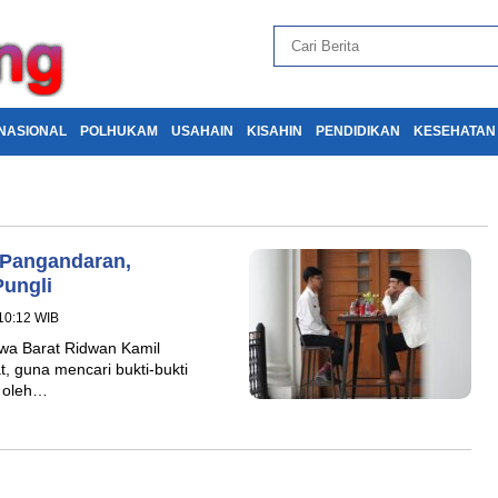
NASIONAL
POLHUKAM
USAHAIN
KISAHIN
PENDIDIKAN
KESEHATAN
 Pangandaran,
Pungli
 10:12 WIB
wa Barat Ridwan Kamil
, guna mencari bukti-bukti
n oleh…